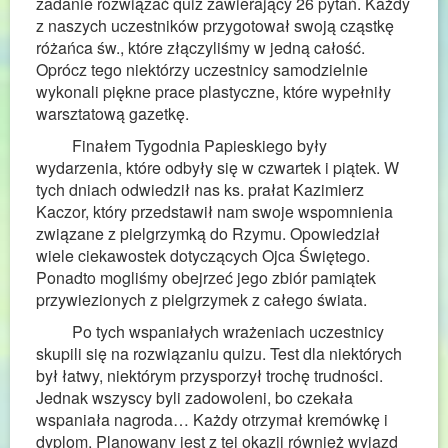
zadanie rozwiązać quiz zawierający 26 pytań. Każdy
z naszych uczestników przygotował swoją cząstkę
różańca św., które złączyliśmy w jedną całość.
Oprócz tego niektórzy uczestnicy samodzielnie
wykonali piękne prace plastyczne, które wypełniły
warsztatową gazetkę.
Finałem Tygodnia Papieskiego były
wydarzenia, które odbyły się w czwartek i piątek. W
tych dniach odwiedził nas ks. prałat Kazimierz
Kaczor, który przedstawił nam swoje wspomnienia
związane z pielgrzymką do Rzymu. Opowiedział
wiele ciekawostek dotyczących Ojca Świętego.
Ponadto mogliśmy obejrzeć jego zbiór pamiątek
przywiezionych z pielgrzymek z całego świata.
Po tych wspaniałych wrażeniach uczestnicy
skupili się na rozwiązaniu quizu. Test dla niektórych
był łatwy, niektórym przysporzył trochę trudności.
Jednak wszyscy byli zadowoleni, bo czekała
wspaniała nagroda… Każdy otrzymał kremówkę i
dyplom. Planowany jest z tej okazji również wyjazd