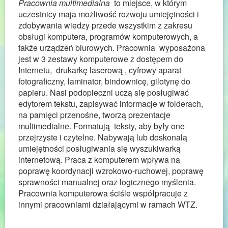
Pracownia multimedialna
to miejsce, w którym
uczestnicy maja możliwość rozwoju umiejętności i
zdobywania wiedzy przede wszystkim z zakresu
obsługi komputera, programów komputerowych, a
także urządzeń biurowych. Pracownia wyposażona
jest w 3 zestawy komputerowe z dostępem do
Internetu, drukarkę laserową , cyfrowy aparat
fotograficzny, laminator, bindownicę, gilotynę do
papieru. Nasi podopieczni uczą się posługiwać
edytorem tekstu, zapisywać informacje w folderach,
na pamięci przenośne, tworzą prezentacje
multimedialne. Formatują teksty, aby były one
przejrzyste i czytelne. Nabywają lub doskonalą
umiejętności posługiwania się wyszukiwarką
internetową. Praca z komputerem wpływa na
poprawę koordynacji wzrokowo-ruchowej, poprawę
sprawności manualnej oraz logicznego myślenia.
Pracownia komputerowa ściśle współpracuje z
innymi pracowniami działającymi w ramach WTZ.