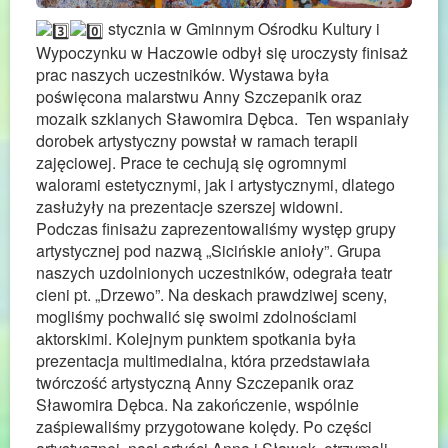
stycznia w Gminnym Ośrodku Kultury i
Wypoczynku w Haczowie odbył się uroczysty finisaż
prac naszych uczestników. Wystawa była
poświęcona malarstwu Anny Szczepanik oraz
mozaik szklanych Sławomira Dębca. Ten wspaniały
dorobek artystyczny powstał w ramach terapii
zajęciowej. Prace te cechują się ogromnymi
walorami estetycznymi, jak i artystycznymi, dlatego
zasłużyły na prezentacje szerszej widowni.
Podczas finisażu zaprezentowaliśmy występ grupy
artystycznej pod nazwą „Sicińskie anioły”. Grupa
naszych uzdolnionych uczestników, odegrała teatr
cieni pt. „Drzewo”. Na deskach prawdziwej sceny,
mogliśmy pochwalić się swoimi zdolnościami
aktorskimi. Kolejnym punktem spotkania była
prezentacja multimedialna, która przedstawiała
twórczość artystyczną Anny Szczepanik oraz
Sławomira Dębca. Na zakończenie, wspólnie
zaśpiewaliśmy przygotowane kolędy. Po części