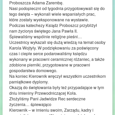
Proboszcza Adama Zarembę.
Nasi podopieczni od tygodnia przygotowywali się do
tego święta – wykonali wiele wspaniałych prac,
które zostały wyeksponowane na wystawie.
Podczas katechezy Ksiądz Proboszcz przybliżył
nam życiorys świętego Jana Pawła II.
Śpiewaliśmy wspólnie religijne pieśni…
Uczestnicy wykazali się dużą wiedzą na temat osoby
Karola Wojtyły. W podziękowaniu za poświęcony
czas i ciepłe serce podarowaliśmy księdzu
wykonany w pracowni ceramicznej różaniec, a także
zdobione pierniki, przygotowane w pracowni
gospodarstwa domowego.
Na koniec Kierownik wręczył wszystkim uczestnikom
pamiątkowe dyplomy.
Okazją do świętowania były też przypadające w tym
dniu imieniny Przewodniczącej Koła.
Złożyliśmy Pani Jadwidze Rec serdeczne
życzenia… śpiewająco
Kierownik – w imieniu swoim, Zarządu, kadry i