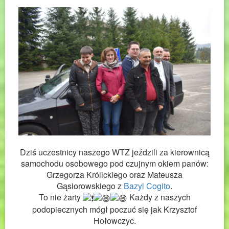
Dziś uczestnicy naszego WTZ jeździli za kierownicą
samochodu osobowego pod czujnym okiem panów:
Grzegorza Królickiego oraz Mateusza
Gąsiorowskiego z
Bazyl Cogito
.
To nie żarty
Każdy z naszych
podopiecznych mógł poczuć się jak Krzysztof
Hołowczyc.