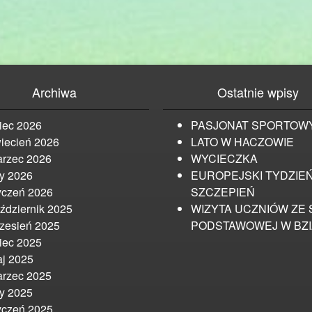
Archiwa
Ostatnie wpisy
piec 2026
PASJONAT SPORTOW
iecień 2026
LATO W HACZOWIE
rzec 2026
WYCIECZKA
ty 2026
EUROPEJSKI TYDZIE
yczeń 2026
SZCZEPIEŃ
ździernik 2025
WIZYTA UCZNIÓW ZE 
zesień 2025
PODSTAWOWEJ W BZ
piec 2025
j 2025
rzec 2025
ty 2025
yczeń 2025