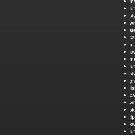
ma
lu
st
wr
si
cz
ma
kw
ma
lu
st
gr
li
pa
wr
si
li
kw
lu