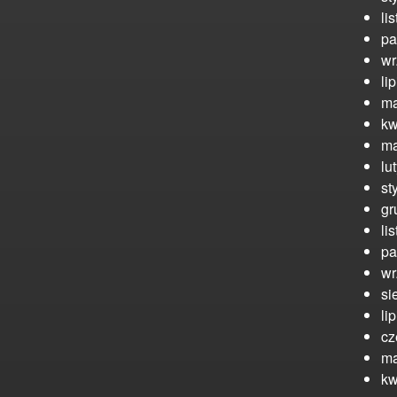
li
pa
wr
li
ma
kw
ma
lu
st
gr
li
pa
wr
si
li
cz
ma
kw