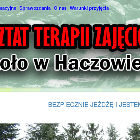
macyjne
Sprawozdania
O nas
Warunki przyjęcia
BEZPIECZNIE JEŻDŻĘ I JEST