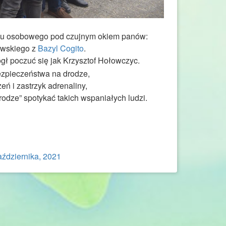
odu osobowego pod czujnym okiem panów:
owskiego z
Bazyl Cogito
.
ł poczuć się jak Krzysztof Hołowczyc.
ezpieczeństwa na drodze,
ń i zastrzyk adrenaliny,
rodze” spotykać takich wspaniałych ludzi.
aździernika, 2021