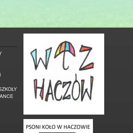
Y
Ń
SZKOŁY
IANCE