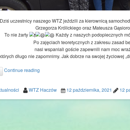
Dziś uczestnicy naszego WTZ jeździli za kierownicą samoch
Grzegorza Królickiego oraz Mateusza Gąsior
To nie żarty
Każdy z naszych podopiecznych móg
Po zajęciach teoretycznych z zakresu zasad b
nasi wspaniali goście zapewnili nam moc wraże
których długo nie zapomnimy. Jak dobrze na swojej życiowej „d
Continue reading
tualności
WTZ Haczów
12 października, 2021
12 p