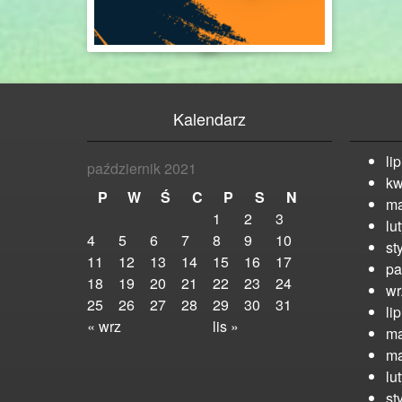
Kalendarz
li
październik 2021
kw
P
W
Ś
C
P
S
N
ma
1
2
3
lu
4
5
6
7
8
9
10
st
11
12
13
14
15
16
17
pa
18
19
20
21
22
23
24
wr
25
26
27
28
29
30
31
li
« wrz
lis »
ma
ma
lu
st