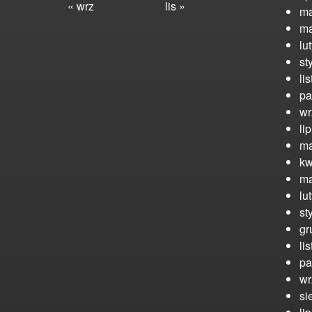
« wrz
lis »
ma
ma
lu
st
li
pa
wr
li
ma
kw
ma
lu
st
gr
li
pa
wr
si