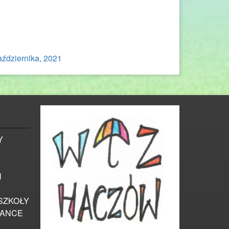
aździernika, 2021
Y
Ń
SZKOŁY
IANCE