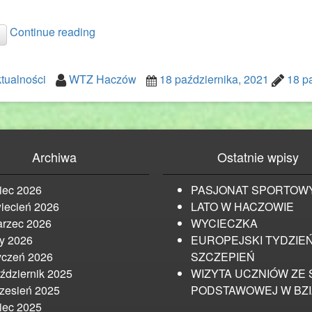
Continue reading
tualności
WTZ Haczów
18 października, 2021
18 p
Archiwa
Ostatnie wpisy
piec 2026
PASJONAT SPORTOW
iecień 2026
LATO W HACZOWIE
rzec 2026
WYCIECZKA
ty 2026
EUROPEJSKI TYDZIE
yczeń 2026
SZCZEPIEŃ
ździernik 2025
WIZYTA UCZNIÓW ZE 
zesień 2025
PODSTAWOWEJ W BZ
piec 2025