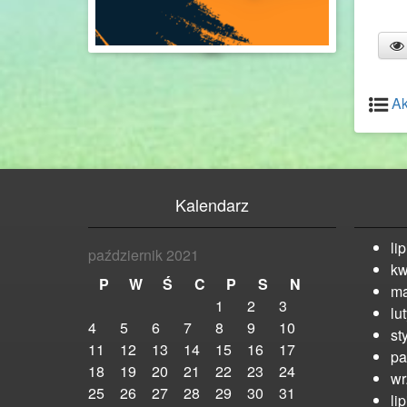
Ak
Kalendarz
li
październik 2021
kw
P
W
Ś
C
P
S
N
ma
1
2
3
lu
4
5
6
7
8
9
10
st
11
12
13
14
15
16
17
pa
18
19
20
21
22
23
24
wr
25
26
27
28
29
30
31
li