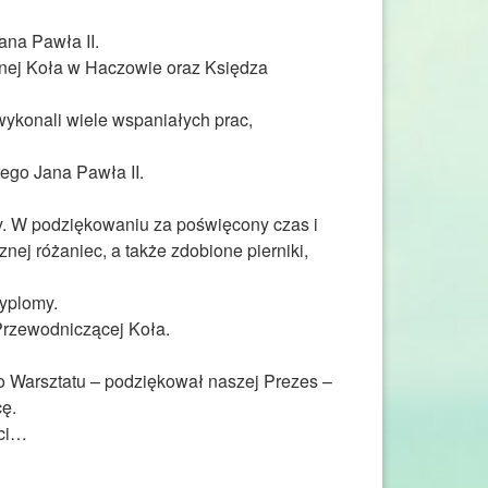
ana Pawła II.
yjnej Koła w Haczowie oraz Księdza
wykonali wiele wspaniałych prac,
ego Jana Pawła II.
y. W podziękowaniu za poświęcony czas i
ej różaniec, a także zdobione pierniki,
yplomy.
 Przewodniczącej Koła.
o Warsztatu – podziękował naszej Prezes –
ę.
ści…