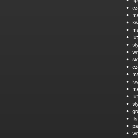
li
cz
ma
kw
ma
lu
st
wr
si
cz
ma
kw
ma
lu
st
gr
li
pa
wr