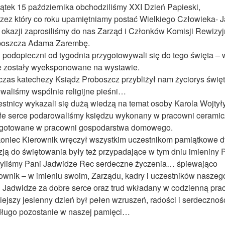
ątek 15 października obchodziliśmy XXI Dzień Papieski,
zez który co roku upamiętniamy postać Wielkiego Człowieka- J
j okazji zaprosiliśmy do nas Zarząd i Członków Komisji Rewiz
boszcza Adama Zarembę.
 podopieczni od tygodnia przygotowywali się do tego święta – 
e zostały wyeksponowane na wystawie.
zas katechezy Ksiądz Proboszcz przybliżył nam życiorys święt
waliśmy wspólnie religijne pieśni…
stnicy wykazali się dużą wiedzą na temat osoby Karola Wojtył
łe serce podarowaliśmy księdzu wykonany w pracowni ceramiczn
ygotowane w pracowni gospodarstwa domowego.
oniec Kierownik wręczył wszystkim uczestnikom pamiątkowe d
ją do świętowania były też przypadające w tym dniu imieniny
yliśmy Pani Jadwidze Rec serdeczne życzenia… śpiewająco
ownik – w imieniu swoim, Zarządu, kadry i uczestników naszeg
 Jadwidze za dobre serce oraz trud wkładany w codzienną prac
iejszy jesienny dzień był pełen wzruszeń, radości i serdeczno
ługo pozostanie w naszej pamięci…