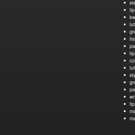
si
li
kw
lu
gr
li
pa
li
cz
lu
st
gr
pa
wr
li
ma
ma