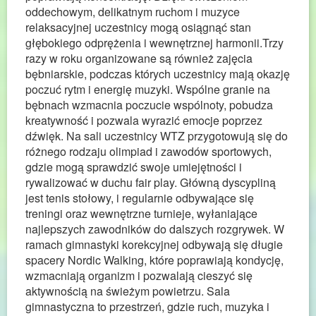
oddechowym, delikatnym ruchom i muzyce
relaksacyjnej uczestnicy mogą osiągnąć stan
głębokiego odprężenia i wewnętrznej harmonii.Trzy
razy w roku organizowane są również zajęcia
bębniarskie, podczas których uczestnicy mają okazję
poczuć rytm i energię muzyki. Wspólne granie na
bębnach wzmacnia poczucie wspólnoty, pobudza
kreatywność i pozwala wyrazić emocje poprzez
dźwięk. Na sali uczestnicy WTZ przygotowują się do
różnego rodzaju olimpiad i zawodów sportowych,
gdzie mogą sprawdzić swoje umiejętności i
rywalizować w duchu fair play. Główną dyscypliną
jest tenis stołowy, i regularnie odbywające się
treningi oraz wewnętrzne turnieje, wyłaniające
najlepszych zawodników do dalszych rozgrywek. W
ramach gimnastyki korekcyjnej odbywają się długie
spacery Nordic Walking, które poprawiają kondycję,
wzmacniają organizm i pozwalają cieszyć się
aktywnością na świeżym powietrzu. Sala
gimnastyczna to przestrzeń, gdzie ruch, muzyka i