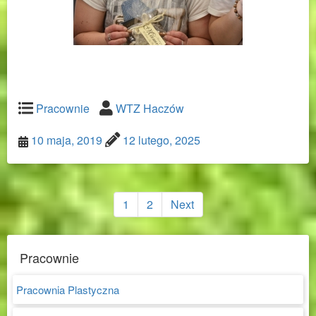
Pracownie
WTZ Haczów
10 maja, 2019
12 lutego, 2025
Nawigacja
po
1
2
Next
wpisach
Pracownie
Pracownia Plastyczna