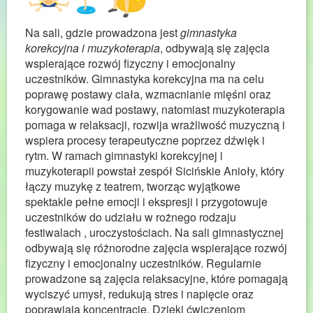
Na sali, gdzie prowadzona jest
gimnastyka
korekcyjna i muzykoterapia
, odbywają się zajęcia
wspierające rozwój fizyczny i emocjonalny
uczestników. Gimnastyka korekcyjna ma na celu
poprawę postawy ciała, wzmacnianie mięśni oraz
korygowanie wad postawy, natomiast muzykoterapia
pomaga w relaksacji, rozwija wrażliwość muzyczną i
wspiera procesy terapeutyczne poprzez dźwięk i
rytm. W ramach gimnastyki korekcyjnej i
muzykoterapii powstał zespół Sicińskie Anioły, który
łączy muzykę z teatrem, tworząc wyjątkowe
spektakle pełne emocji i ekspresji i przygotowuje
uczestników do udziału w rożnego rodzaju
festiwalach , uroczystościach. Na sali gimnastycznej
odbywają się różnorodne zajęcia wspierające rozwój
fizyczny i emocjonalny uczestników. Regularnie
prowadzone są zajęcia relaksacyjne, które pomagają
wyciszyć umysł, redukują stres i napięcie oraz
poprawiają koncentrację. Dzięki ćwiczeniom