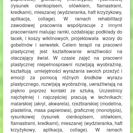
(rysunek cienkopisem, ołówkiem, flamastrami,
kredkami), mieszanej (wydzieranka, haft krzyżykowy,
aplikacja, collage). W ramach rehabilitacji
zawodowej pracownia współpracuje z innymi
pracowniami malując ramki, ozdabiając podkłady do
tacek, i koszy wiklinowych, projektowała wzory do
gobelinów i serwetek. Celem terapii na pracowni
plastycznej jest kształtowanie wrażliwości na
otaczający świat. W czasie zajęć na pracowni
plastycznej niepełnosprawni rozwijają wyobraźnię,
kształtują umiejętności wyrażania swoich przeżyć i
emocji za pomocą różnych środków wyrazu
plastycznego, rozwijają wyobraźnię, uwrażliwiają na
piękno poprzez kontakt ze sztuką. Uczestnicy
najchętniej i najczęściej pracują w technikach:
malarskiej (akryl, akwarela), rzeźbiarskiej (modelina,
plastelina, masa papierowa), graficznej (monotypia),
rysunkowej (rysunek cienkopisem, ołówkiem,
flamastrami, kredkami), mieszanej (wydzieranka, haft
krzyżykowy, aplikacja, collage). W ramach