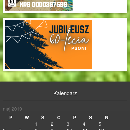
Kalendarz
maj 2019
P
W
Ś
C
P
S
N
1
2
3
4
5