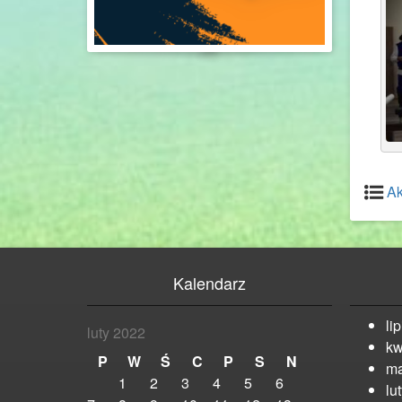
Ak
Kalendarz
li
luty 2022
kw
P
W
Ś
C
P
S
N
ma
1
2
3
4
5
6
lu