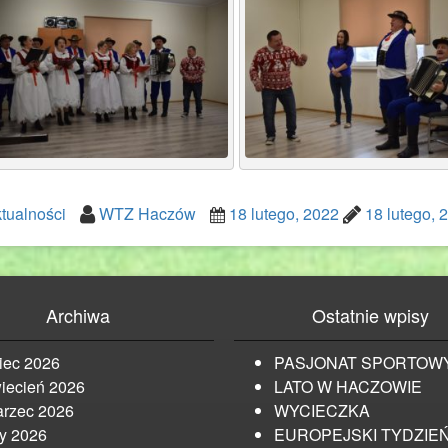
tualności
WTZ Haczów
18 lutego, 2022
18 lutego, 
Archiwa
Ostatnie wpisy
piec 2026
PASJONAT SPORTOW
iecień 2026
LATO W HACZOWIE
rzec 2026
WYCIECZKA
ty 2026
EUROPEJSKI TYDZIE