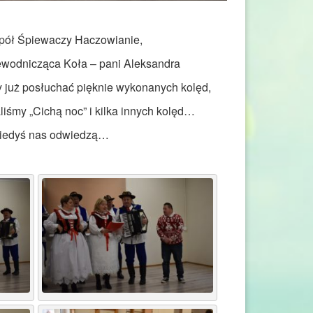
spół Śpiewaczy Haczowianie,
wodnicząca Koła – pani Aleksandra
y już posłuchać pięknie wykonanych kolęd,
iśmy „Cichą noc” i kilka innych kolęd…
 kiedyś nas odwiedzą…