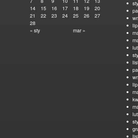
7
8
9
10
11
12
13
st
14
15
16
17
18
19
20
pa
21
22
23
24
25
26
27
wr
28
li
« sty
mar »
ma
ma
lu
st
li
pa
wr
li
ma
kw
ma
lu
st
gr
li