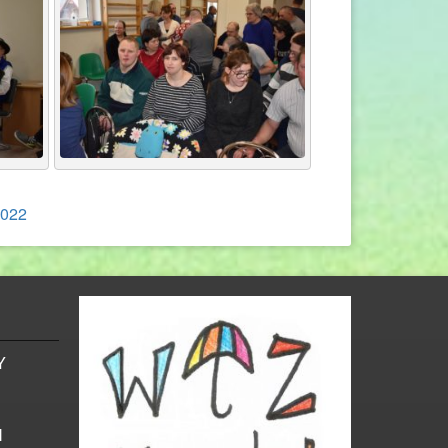
2022
Y
Ń