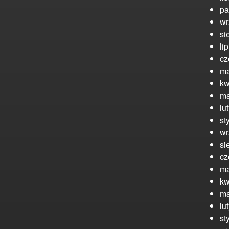
pa
wr
si
li
cz
ma
kw
ma
lu
st
wr
si
cz
ma
kw
ma
lu
st