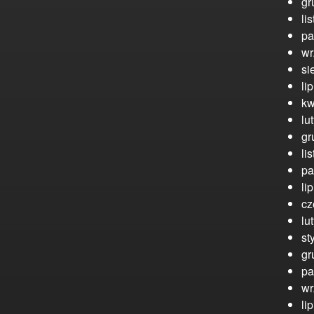
gr
li
pa
wr
si
li
kw
lu
gr
li
pa
li
cz
lu
st
gr
pa
wr
li