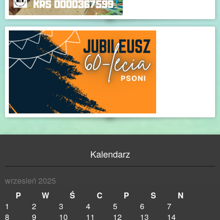
Kalendarz
wrzesień 2025
P
W
Ś
C
P
S
N
1
2
3
4
5
6
7
8
9
10
11
12
13
14