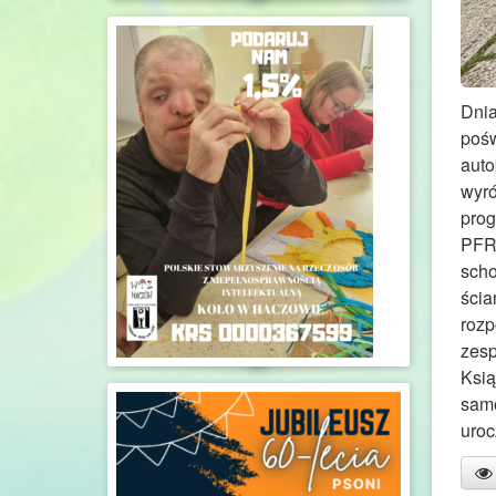
Dnia
pośw
auto
wyró
prog
PFRO
scho
ścia
rozp
zesp
Ksią
samo
uroc