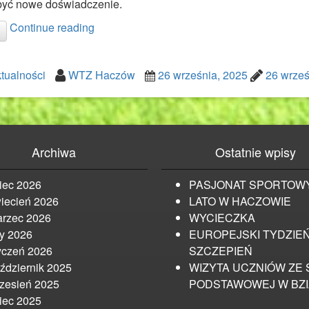
yć nowe doświadczenie.
Continue reading
tualności
WTZ Haczów
26 września, 2025
26 wrześ
Archiwa
Ostatnie wpisy
piec 2026
PASJONAT SPORTOW
iecień 2026
LATO W HACZOWIE
rzec 2026
WYCIECZKA
ty 2026
EUROPEJSKI TYDZIE
yczeń 2026
SZCZEPIEŃ
ździernik 2025
WIZYTA UCZNIÓW ZE 
zesień 2025
PODSTAWOWEJ W BZ
piec 2025