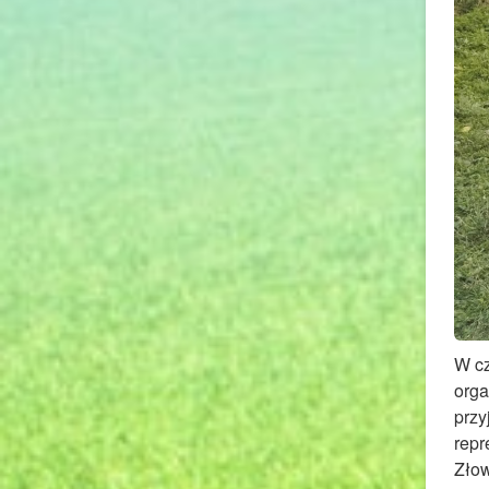
W cz
orga
przy
repr
Złow