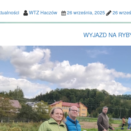
tualności
WTZ Haczów
26 września, 2025
26 wrześ
WYJAZD NA RYB