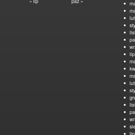
« lip
paź »
ma
ma
lu
st
li
pa
wr
li
ma
kw
ma
lu
st
gr
li
pa
wr
si
li