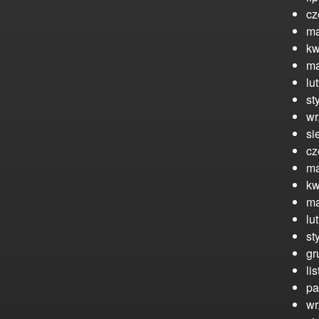
cz
ma
kw
ma
lu
st
wr
si
cz
ma
kw
ma
lu
st
gr
li
pa
wr