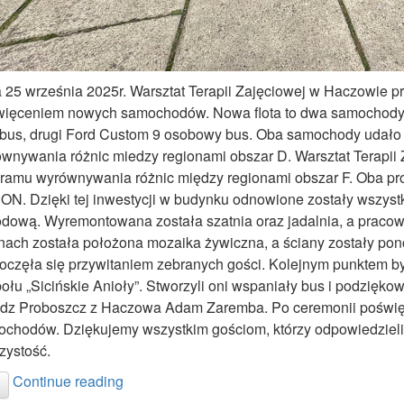
 25 września 2025r. Warsztat Terapii Zajęciowej w Haczowie 
ięceniem nowych samochodów. Nowa flota to dwa samochody –
bus, drugi Ford Custom 9 osobowy bus. Oba samochody udało 
wnywania różnic miedzy regionami obszar D. Warsztat Terapii 
ramu wyrównywania różnic między regionami obszar F. Oba pr
N. Dzięki tej inwestycji w budynku odnowione zostały wszystk
dową. Wyremontowana została szatnia oraz jadalnia, a pracown
nach została położona mozaika żywiczna, a ściany zostały p
oczęła się przywitaniem zebranych gości. Kolejnym punktem b
ołu „Sicińskie Anioły”. Stworzyli oni wspaniały bus i podzięk
dz Proboszcz z Haczowa Adam Zaremba. Po ceremonii poświęce
chodów. Dziękujemy wszystkim gościom, którzy odpowiedzieli 
zystość.
Continue reading