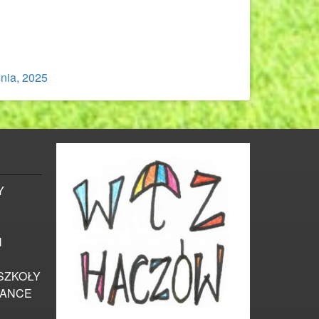
nia, 2025
Y
Ń
SZKOŁY
IANCE