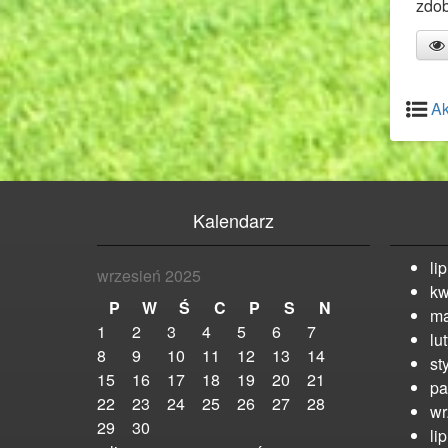
zdob
Ak
Kalendarz
li
wrzesień 2025
kw
P
W
Ś
C
P
S
N
ma
1
2
3
4
5
6
7
lu
8
9
10
11
12
13
14
st
15
16
17
18
19
20
21
pa
22
23
24
25
26
27
28
wr
29
30
li