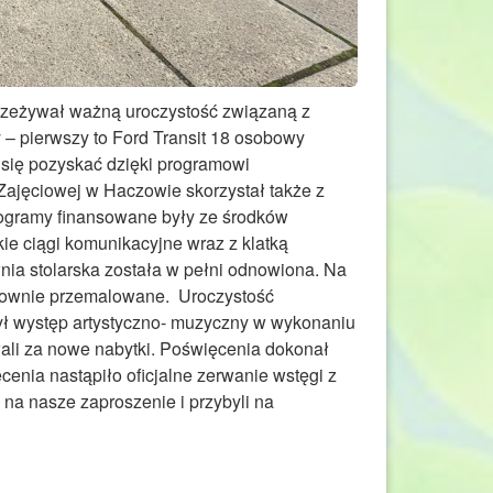
przeżywał ważną uroczystość związaną z
 pierwszy to Ford Transit 18 osobowy
się pozyskać dzięki programowi
Zajęciowej w Haczowie skorzystał także z
ogramy finansowane były ze środków
ie ciągi komunikacyjne wraz z klatką
ia stolarska została w pełni odnowiona. Na
onownie przemalowane. Uroczystość
ył występ artystyczno- muzyczny w wykonaniu
owali za nowe nabytki. Poświęcenia dokonał
nia nastąpiło oficjalne zerwanie wstęgi z
na nasze zaproszenie i przybyli na