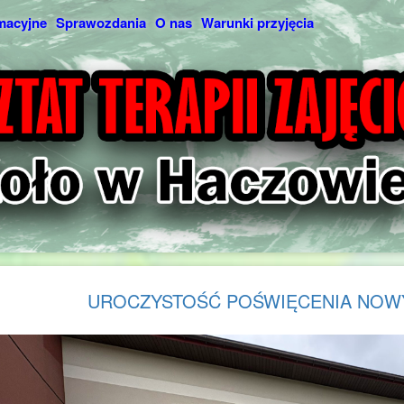
macyjne
Sprawozdania
O nas
Warunki przyjęcia
UROCZYSTOŚĆ POŚWIĘCENIA NO