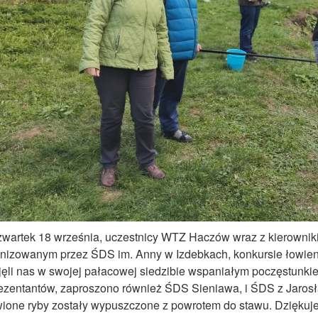
wartek 18 września, uczestnicy WTZ Haczów wraz z kierownikiem
nizowanym przez ŚDS im. Anny w Izdebkach, konkursie łowien
jęli nas w swojej pałacowej siedzibie wspaniałym poczęstunki
ezentantów, zaproszono również ŚDS Sieniawa, i ŚDS z Jarosła
ione ryby zostały wypuszczone z powrotem do stawu. Dziękuje